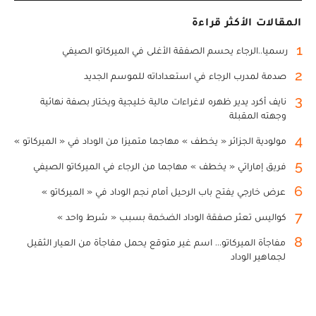
المقالات الأكثر قراءة
1
رسميا..الرجاء يحسم الصفقة الأغلى في الميركاتو الصيفي
2
صدمة لمدرب الرجاء في استعداداته للموسم الجديد
3
نايف أكرد يدير ظهره لاغراءات مالية خليجية ويختار بصفة نهائية
وجهته المقبلة
4
مولودية الجزائر « يخطف » مهاجما متميزا من الوداد في « الميركاتو »
5
فريق إماراتي « يخطف » مهاجما من الرجاء في الميركاتو الصيفي
6
عرض خارجي يفتح باب الرحيل أمام نجم الوداد في « الميركاتو »
7
كواليس تعثر صفقة الوداد الضخمة بسبب « شرط واحد »
8
مفاجأة الميركاتو... اسم غير متوقع يحمل مفاجأة من العيار الثقيل
لجماهير الوداد