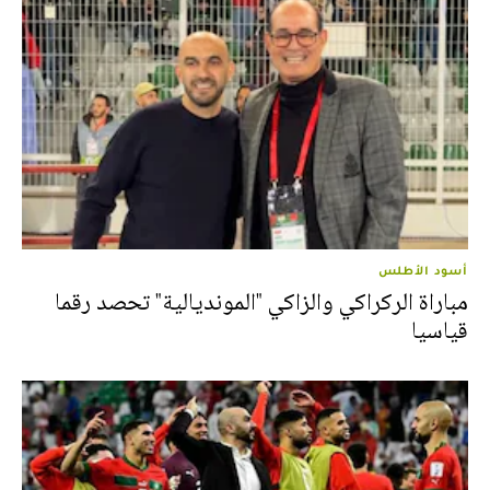
أسود الأطلس
مباراة الركراكي والزاكي "المونديالية" تحصد رقما
قياسيا