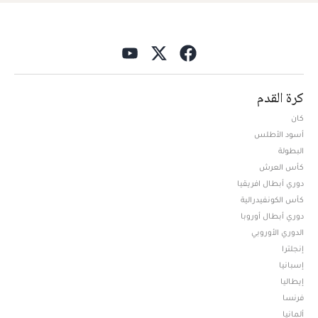
كرة القدم
كان
أسود الأطلس
البطولة
كأس العرش
دوري أبطال افريقيا
كأس الكونفيدرالية
دوري أبطال أوروبا
الدوري الأوروبي
إنجلترا
إسبانيا
إيطاليا
فرنسا
ألمانيا