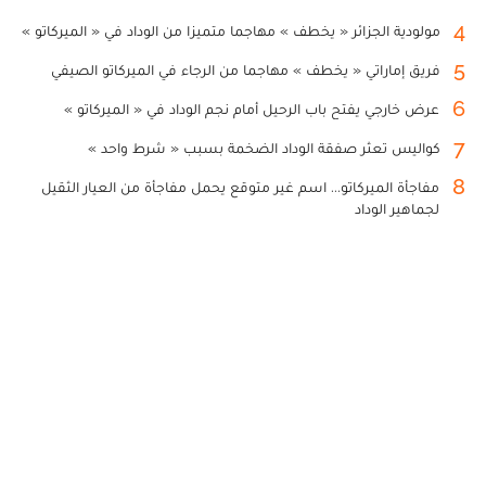
4
مولودية الجزائر « يخطف » مهاجما متميزا من الوداد في « الميركاتو »
5
فريق إماراتي « يخطف » مهاجما من الرجاء في الميركاتو الصيفي
6
عرض خارجي يفتح باب الرحيل أمام نجم الوداد في « الميركاتو »
7
كواليس تعثر صفقة الوداد الضخمة بسبب « شرط واحد »
8
مفاجأة الميركاتو... اسم غير متوقع يحمل مفاجأة من العيار الثقيل
لجماهير الوداد