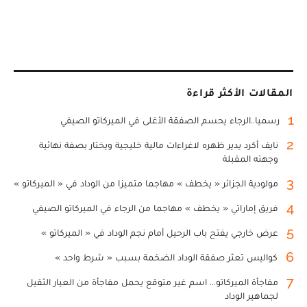
المقالات الأكثر قراءة
1
رسميا..الرجاء يحسم الصفقة الأغلى في الميركاتو الصيفي
2
نايف أكرد يدير ظهره لاغراءات مالية خليجية ويختار بصفة نهائية
وجهته المقبلة
3
مولودية الجزائر « يخطف » مهاجما متميزا من الوداد في « الميركاتو »
4
فريق إماراتي « يخطف » مهاجما من الرجاء في الميركاتو الصيفي
5
عرض خارجي يفتح باب الرحيل أمام نجم الوداد في « الميركاتو »
6
كواليس تعثر صفقة الوداد الضخمة بسبب « شرط واحد »
7
مفاجأة الميركاتو... اسم غير متوقع يحمل مفاجأة من العيار الثقيل
لجماهير الوداد