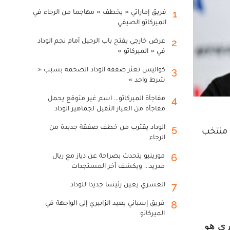
فريق إماراتي « يخطف » مهاجما من الرجاء في
1
الميركاتو الصيفي
عرض خارجي يفتح باب الرحيل أمام نجم الوداد
2
في « الميركاتو »
كواليس تعثر صفقة الوداد الضخمة بسبب «
3
شرط واحد »
مفاجأة الميركاتو... اسم غير متوقع يحمل
4
مفاجأة من العيار الثقيل لجماهير الوداد
الوداد يقترب من خطف صفقة جديدة من
5
 منتخب
الرجاء
مورينيو يتحدث بصراحة عن دياز مع ريال
6
مدريد... ويكشف آخر المستجدات
العسري يعين رئيسا جديدا للوداد
7
فريق إسباني يعيد الزابيري إلى الواجهة في
8
الميركاتو