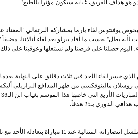
دو هو هداف الفريق، غيابه سيكون مؤثراً بالطبع".
خوض يوفنتوس لقاء بارما بمشاركة البرتغالي "المعتاد ع
 لأنه بطل" بحسب ما أفاد بيرلو بعد لقاء أتالانتا، مضيفاً "
 اليوم حصلنا على فرصنا ولم نستغلها وعوقبنا على ذلك"
الذي خسر لقاء الأحد قبل ثلاث دقائق على النهاية بعدما
ي روسلان مالينوفكسي من ظهر المدافع البرازيلي أليك
ساندرو، ف
في الدوري بـ25 هدفاً.