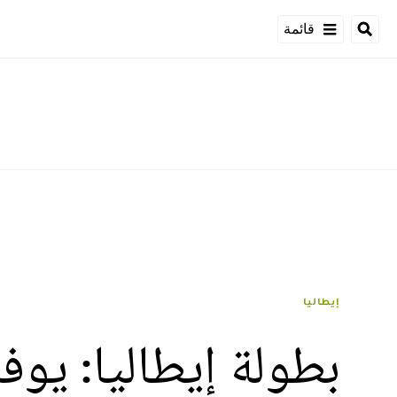
قائمة
إيطاليا
بطولة إيطاليا: يو