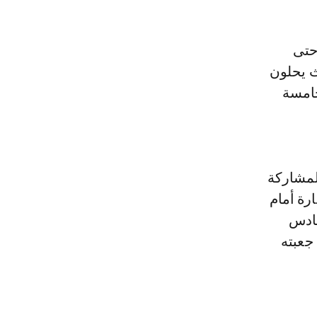
حتى
ث يحلون
خامسة
لمشاركة
رة أمام
لسادس
جعبته