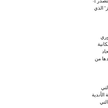
الرابع لصالح ممثل مدينة برغامو، تزامناً مع تعادل نابولي مع إنتر ميلان المتصدر 1-
" الذي
وري
انية
تحاد
دها من
لتي
 الأندية
لتي