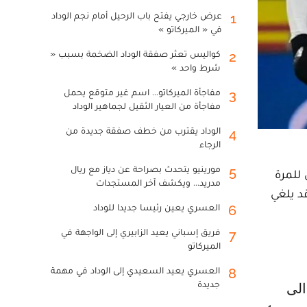
عرض خارجي يفتح باب الرحيل أمام نجم الوداد
1
في « الميركاتو »
كواليس تعثر صفقة الوداد الضخمة بسبب «
2
شرط واحد »
مفاجأة الميركاتو... اسم غير متوقع يحمل
3
مفاجأة من العيار الثقيل لجماهير الوداد
الوداد يقترب من خطف صفقة جديدة من
4
الرجاء
مورينيو يتحدث بصراحة عن دياز مع ريال
5
للمرة
مدريد... ويكشف آخر المستجدات
 قد يلغي
العسري يعين رئيسا جديدا للوداد
6
فريق إسباني يعيد الزابيري إلى الواجهة في
7
الميركاتو
العسري يعيد السعيدي إلى الوداد في مهمة
8
جديدة