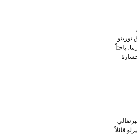
تورينو
، باحثاً
خسارة
لبرتغالي
و قائلاً