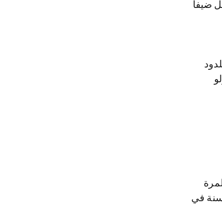
نحو لقبه الأول منذ 2010 حين يحل ضيفاً
لدود
و
لمرة
س السنة في