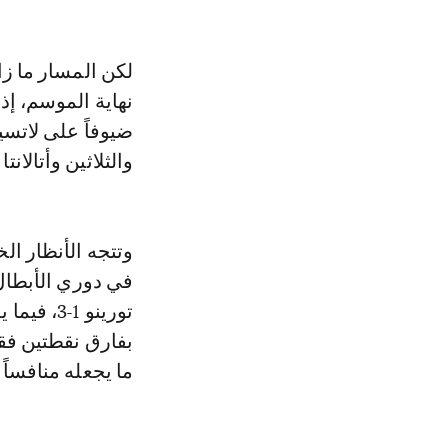
لكن المسار ما زا
نهاية الموسم، إ
ضيوفاً على لاتسي
والثلاثين وأتالانت
وتتجه الأنظار ال
في دوري الأبطال،
تورينو 1
بفارق نقطتين فق
ما يجعله منافساً 