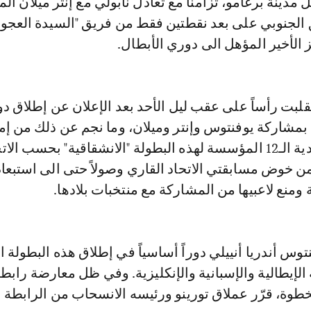
ق الجنوبي على بعد نقطتين فقط من فريق "السيدة العجوز
ز الأخير المؤهل الى دوري الأبطال.
قلبت رأساً على عقب ليل الأحد بعد الإعلان عن إطلاق د
بمشاركة يوفنتوس وإنتر وميلان، وما نجم عن ذلك من إمك
حرمان جميع الأندية الـ12 المؤسسة لهذه البطولة "الانشقاقية" بحسب الا
 من خوض مسابقتي الاتحاد القاري وصولاً حتى الى استبعا
 ومنع لاعبيها من المشاركة مع منتخبات بلادها.
وس أندريا أنييلي دوراً أساسياً في إطلاق هذه البطولة ا
 الإيطالية والإسبانية والإنكليزية. وفي ظل معارضة رابطة
لخطوة، قرّر عملاق تورينو ورئيسه الانسحاب من الرابطة ا