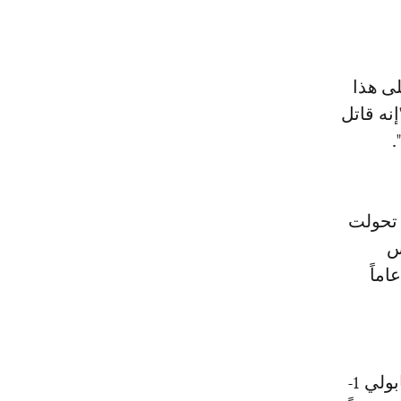
لى هذا
إنه قاتل
.
 تحولت
س
ي أي المباريات الأربع التي خاضها هذا الموسم بغياب ابن الـ36 عاماً
وبعدما توقف مسلسل انتصاراته المتتالية عند 11 مباراة بتعادله الأحد مع نابولي 1-