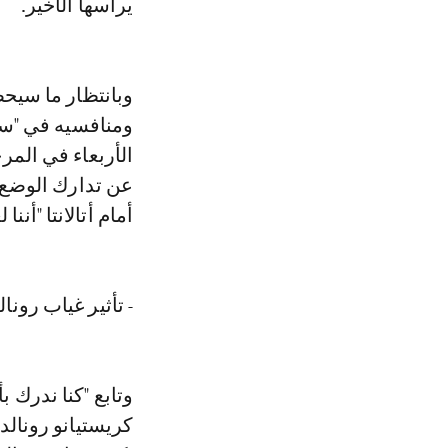
يرأسها الأخير.
وبانتظار ما سيح
ومنافسيه في "سي
الأربعاء في المرح
عن تدارك الوضع 
أمام أتالانتا "أنن
- تأثير غياب رونال
وتابع "كنا ندرك ب
كريستيانو رونالدو