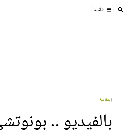
قائمة
إيطاليا
بالفيديو .. بونو