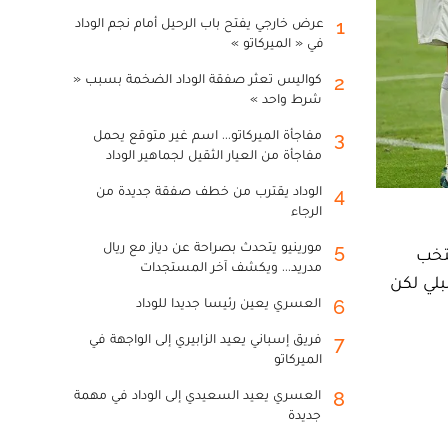
عرض خارجي يفتح باب الرحيل أمام نجم الوداد
1
في « الميركاتو »
كواليس تعثر صفقة الوداد الضخمة بسبب «
2
شرط واحد »
مفاجأة الميركاتو... اسم غير متوقع يحمل
3
مفاجأة من العيار الثقيل لجماهير الوداد
الوداد يقترب من خطف صفقة جديدة من
4
الرجاء
مورينيو يتحدث بصراحة عن دياز مع ريال
5
نتخب
مدريد... ويكشف آخر المستجدات
بلي لكن
العسري يعين رئيسا جديدا للوداد
6
فريق إسباني يعيد الزابيري إلى الواجهة في
7
الميركاتو
العسري يعيد السعيدي إلى الوداد في مهمة
8
جديدة