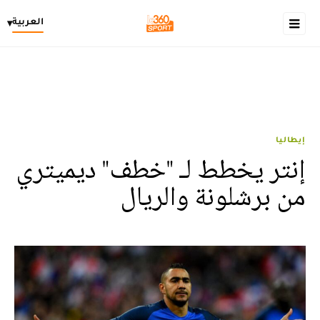
العربية
▾
إيطاليا
إنتر يخطط لـ "خطف" ديميتري
من برشلونة والريال