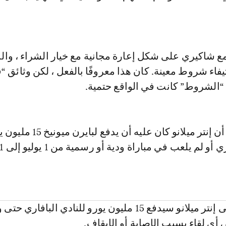
 مع شاكيري على شكل إعارة مجانية مع خيار الشراء ، وا
تيفاء شروط معينة. كان هذا معروفًا بالفعل ، لكن وثائق “
الشروط” كانت في الواقع حتمية.
وتنص هذه البنود أن إنتر ميلانو كان عليه أن يدفع لبا
سواء لعب شاكيري أو لم يلعب في
وبند آخر ينص على إنتر ميلانو سيدفع 15 مليون يورو للنادي البافاري 
ي لقاء بسبب الإصابة أو الإيقاف.