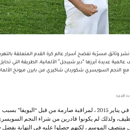
وثائق مسرّبة تفضح أسرار عالم كرة القدم المتعلقة بالتهر
لمية عديدة أبرزها “دير شبيجل” الألمانية، الطريقة التي تحايل ب
عاقد مع النجم السويسري شكوردان شاكيري من بايرن ميونخ الألما
نظيف، ولذلك لم يكونوا قادرين من شراء النجم السويسر
في منتصف الموسم ، لكنهم حصلوا عليه في النهاية بفضل 