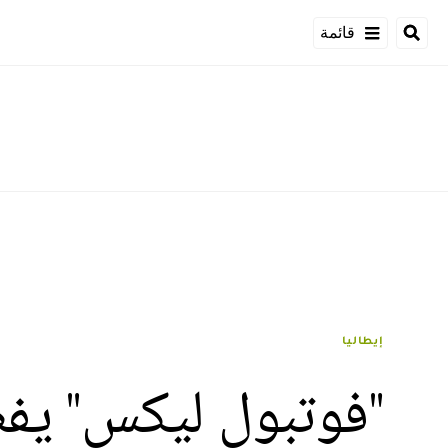
قائمة
إيطاليا
"فوتبول ليكس" يفض