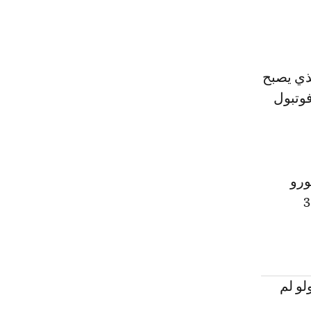
لذي يصبح
فوتبول
يرن ميونيخ 15 مليون يورو
 مباراة ودية أو رسمية من 1 يوليو إلى 31
حتى ولو لم