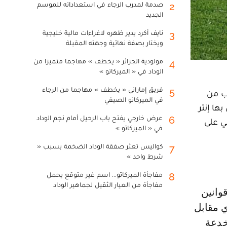
صدمة لمدرب الرجاء في استعداداته للموسم
2
الجديد
نايف أكرد يدير ظهره لاغراءات مالية خليجية
3
ويختار بصفة نهائية وجهته المقبلة
مولودية الجزائر « يخطف » مهاجما متميزا من
4
الوداد في « الميركاتو »
فريق إماراتي « يخطف » مهاجما من الرجاء
5
ب من
في الميركاتو الصيفي
ها إنتر
عرض خارجي يفتح باب الرحيل أمام نجم الوداد
6
ني على
في « الميركاتو »
كواليس تعثر صفقة الوداد الضخمة بسبب «
7
شرط واحد »
مفاجأة الميركاتو... اسم غير متوقع يحمل
8
مفاجأة من العيار الثقيل لجماهير الوداد
ي مقابل
خدعة