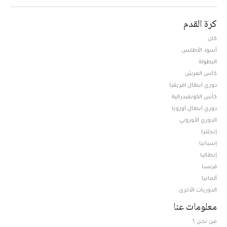
كرة القدم
كان
أسود الأطلس
البطولة
كأس العرش
دوري أبطال افريقيا
كأس الكونفيدرالية
دوري أبطال أوروبا
الدوري الأوروبي
إنجلترا
إسبانيا
إيطاليا
فرنسا
ألمانيا
الدوريات الأخرى
معلومات عنا
من نحن ؟