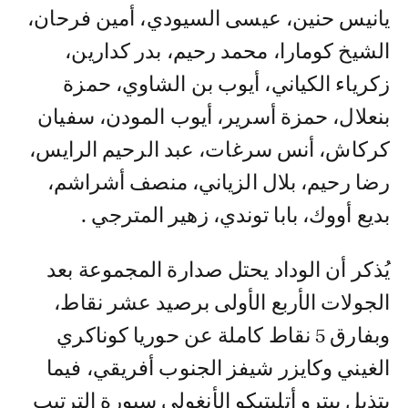
يانيس حنين، عيسى السيودي، أمين فرحان،
الشيخ كومارا، محمد رحيم، بدر كدارين،
زكرياء الكياني، أيوب بن الشاوي، حمزة
بنعلال، حمزة أسرير، أيوب المودن، سفيان
كركاش، أنس سرغات، عبد الرحيم الرايس،
رضا رحيم، بلال الزياني، منصف أشراشم،
بديع أووك، بابا توندي، زهير المترجي .
يُذكر أن الوداد يحتل صدارة المجموعة بعد
الجولات الأربع الأولى برصيد عشر نقاط،
وبفارق 5 نقاط كاملة عن حوريا كوناكري
الغيني وكايزر شيفز الجنوب أفريقي، فيما
يتذيل بيترو أتليتيكو الأنغولي سبورة الترتيب