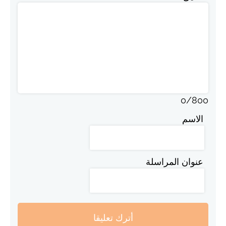
0
/
800
الاسم
عنوان المراسلة
أترك تعليقا