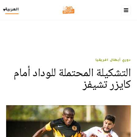
العربية
▾
دوري أبطال افريقيا
التشكيلة المحتملة للوداد أمام
كايزر تشيفز