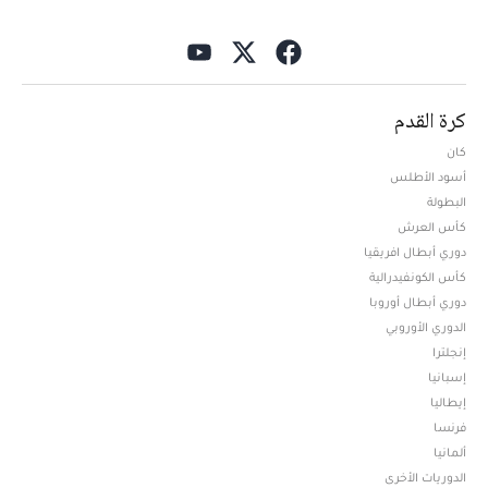
كرة القدم
كان
أسود الأطلس
البطولة
كأس العرش
دوري أبطال افريقيا
كأس الكونفيدرالية
دوري أبطال أوروبا
الدوري الأوروبي
إنجلترا
إسبانيا
إيطاليا
فرنسا
ألمانيا
الدوريات الأخرى