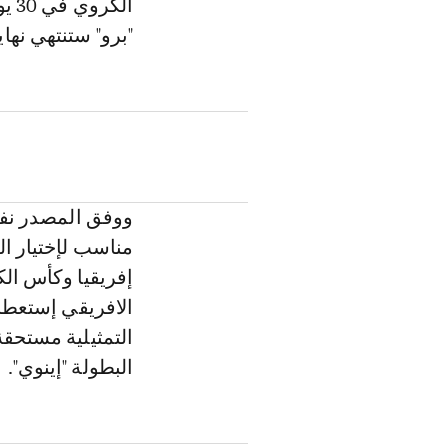
الك
"برو" ستنتهي نهاي
ووفق المصدر نفس
مناسب لإختيار ال
إفريقيا وكأس ال
الافريقي إستعطا
التمثيلية مستحق
البطولة "إينوي".