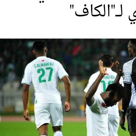
 لـ"الكاف"