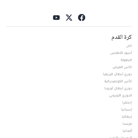
كرة القدم
كان
أسود الأطلس
البطولة
كأس العرش
دوري أبطال افريقيا
كأس الكونفيدرالية
دوري أبطال أوروبا
الدوري الأوروبي
إنجلترا
إسبانيا
إيطاليا
فرنسا
ألمانيا
الدوريات الأخرى