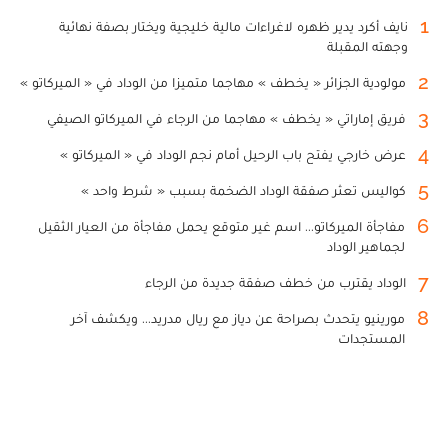
1
نايف أكرد يدير ظهره لاغراءات مالية خليجية ويختار بصفة نهائية
وجهته المقبلة
2
مولودية الجزائر « يخطف » مهاجما متميزا من الوداد في « الميركاتو »
3
فريق إماراتي « يخطف » مهاجما من الرجاء في الميركاتو الصيفي
4
عرض خارجي يفتح باب الرحيل أمام نجم الوداد في « الميركاتو »
5
كواليس تعثر صفقة الوداد الضخمة بسبب « شرط واحد »
6
مفاجأة الميركاتو... اسم غير متوقع يحمل مفاجأة من العيار الثقيل
لجماهير الوداد
7
الوداد يقترب من خطف صفقة جديدة من الرجاء
8
مورينيو يتحدث بصراحة عن دياز مع ريال مدريد... ويكشف آخر
المستجدات