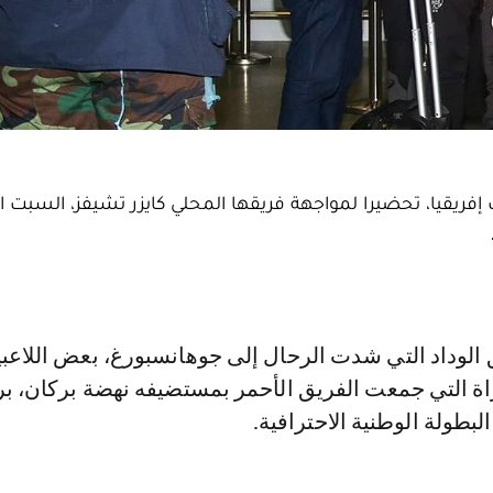
ب إفريقيا، تحضيرا لمواجهة فريقها المحلي كايزر تشيفز، السبت ا
اة التي جمعت الفريق الأحمر بمستضيفه نهضة بركان، ب