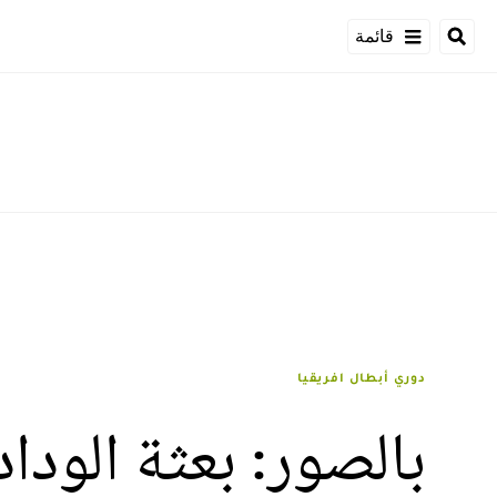
قائمة
دوري أبطال افريقيا
بالصور: بعثة الودا