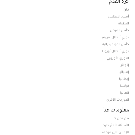
كرة القدم
كان
أسود الأطلس
البطولة
كأس العرش
دوري أبطال افريقيا
كأس الكونفيدرالية
دوري أبطال أوروبا
الدوري الأوروبي
إنجلترا
إسبانيا
إيطاليا
فرنسا
ألمانيا
الدوريات الأخرى
معلومات عنا
من نحن ؟
الأسئلة الأكثر طرحا
للإعلان على موقعنا