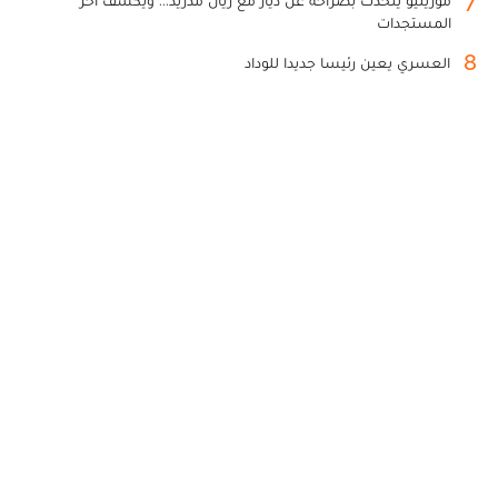
7
مورينيو يتحدث بصراحة عن دياز مع ريال مدريد... ويكشف آخر
المستجدات
8
العسري يعين رئيسا جديدا للوداد