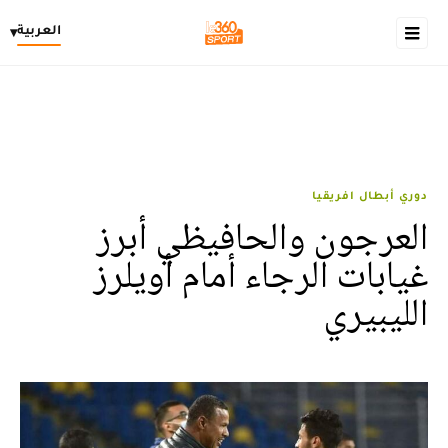
العربية
▾
دوري أبطال افريقيا
العرجون والحافيظي أبرز
غيابات الرجاء أمام أويلرز
الليبيري