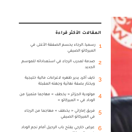
المقالات الأكثر قراءة
رسميا..الرجاء يحسم الصفقة الأغلى في
1
الميركاتو الصيفي
صدمة لمدرب الرجاء في استعداداته للموسم
2
الجديد
نايف أكرد يدير ظهره لاغراءات مالية خليجية
3
ويختار بصفة نهائية وجهته المقبلة
مولودية الجزائر « يخطف » مهاجما متميزا من
4
الوداد في « الميركاتو »
فريق إماراتي « يخطف » مهاجما من الرجاء
5
في الميركاتو الصيفي
عرض خارجي يفتح باب الرحيل أمام نجم الوداد
6