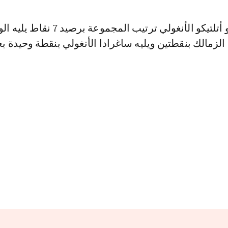
ويتصدر نادي بترو أتلتيكو الأنغولي ترتيب المجموعة برصيد 7 ن
قاط ثم الزمالك بنقطتين ويليه ساغرادا الأنغولي بنقطة وحيدة 