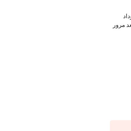
قاط يليه الوداد
بعد مرور