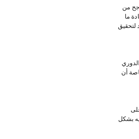
جح من
دة ما
 لتحقيق
الدوري
اصة أن
لى
يه بشكل