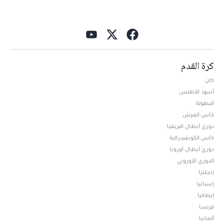
كرة القدم
كان
أسود الأطلس
البطولة
كأس العرش
دوري أبطال افريقيا
كأس الكونفيدرالية
دوري أبطال أوروبا
الدوري الأوروبي
إنجلترا
إسبانيا
إيطاليا
فرنسا
ألمانيا