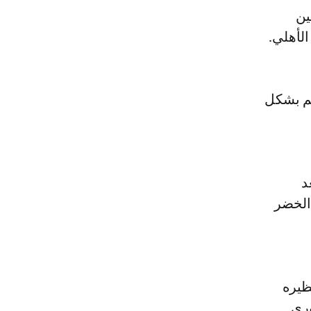
ين
الأهلي.
م بشكل
د
 الخضر
ظيره
وري