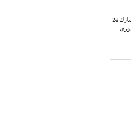
وستقام النسخة الأولى في غشت 2023، وتنتهي في ماي 2024، على أن يشارك 24
دوري