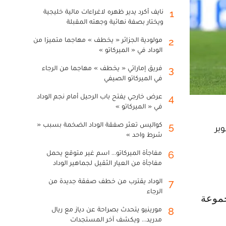
نايف أكرد يدير ظهره لاغراءات مالية خليجية
1
ويختار بصفة نهائية وجهته المقبلة
مولودية الجزائر « يخطف » مهاجما متميزا من
2
الوداد في « الميركاتو »
فريق إماراتي « يخطف » مهاجما من الرجاء
3
في الميركاتو الصيفي
عرض خارجي يفتح باب الرحيل أمام نجم الوداد
4
في « الميركاتو »
كواليس تعثر صفقة الوداد الضخمة بسبب «
5
وبر
شرط واحد »
مفاجأة الميركاتو... اسم غير متوقع يحمل
6
مفاجأة من العيار الثقيل لجماهير الوداد
الوداد يقترب من خطف صفقة جديدة من
7
الرجاء
مورينيو يتحدث بصراحة عن دياز مع ريال
8
مدريد... ويكشف آخر المستجدات