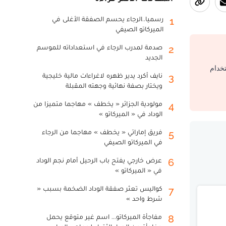
رسميا..الرجاء يحسم الصفقة الأغلى في
1
الميركاتو الصيفي
صدمة لمدرب الرجاء في استعداداته للموسم
2
الجديد
تخدام
نايف أكرد يدير ظهره لاغراءات مالية خليجية
3
ويختار بصفة نهائية وجهته المقبلة
مولودية الجزائر « يخطف » مهاجما متميزا من
4
الوداد في « الميركاتو »
فريق إماراتي « يخطف » مهاجما من الرجاء
5
في الميركاتو الصيفي
عرض خارجي يفتح باب الرحيل أمام نجم الوداد
6
في « الميركاتو »
كواليس تعثر صفقة الوداد الضخمة بسبب «
7
شرط واحد »
مفاجأة الميركاتو... اسم غير متوقع يحمل
8