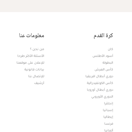
كرة القدم
معلومات عنا
كان
من نحن ؟
أسود الأطلس
الأسئلة الأكثر طرحا
البطولة
للإعلان على موقعنا
كأس العرش
بيانات قانونية
دوري أبطال افريقيا
للإتصال بنا
كأس الكونفيدرالية
أرشيف
دوري أبطال أوروبا
الدوري الأوروبي
إنجلترا
إسبانيا
إيطاليا
فرنسا
ألمانيا