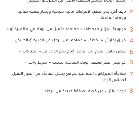
1
رسميا..الرجاء يحسم الصفقة الأغلى في الميركاتو الصيفي
2
نايف أكرد يدير ظهره لاغراءات مالية خليجية ويختار بصفة نهائية
وجهته المقبلة
3
مولودية الجزائر « يخطف » مهاجما متميزا من الوداد في « الميركاتو »
4
فريق إماراتي « يخطف » مهاجما من الرجاء في الميركاتو الصيفي
5
عرض خارجي يفتح باب الرحيل أمام نجم الوداد في « الميركاتو »
6
كواليس تعثر صفقة الوداد الضخمة بسبب « شرط واحد »
7
مفاجأة الميركاتو... اسم غير متوقع يحمل مفاجأة من العيار الثقيل
لجماهير الوداد
8
الوداد يقترب من خطف صفقة جديدة من الرجاء