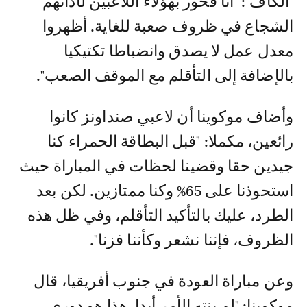
"الكاف": "أنا فخور بهؤلاء اللاعبين لأدائهم
الشجاع في ظروف صعبة للغاية. أظهروا
معدل عمل لا يصدق وانضباطا تكتيكيا
بالإضافة إلى التأقلم مع الموقف الصعب".
وأضاف موكوينا أن لاعبي صنداونز كانوا
رائعين، مكملا: "قبل البطاقة الحمراء كنا
جيدين حقا وقضينا لحظات في المباراة حيث
استحوذنا على 65% وكنا ممتازين. لكن بعد
الطرد، عليك بالتأكيد التأقلم، وفي ظل هذه
الظروف، فإننا نشعر وكأننا فزنا".
وعن مباراة العودة في جنوب أفريقيا، قال
موكوينا: "لم ينته الأمر أبدا. هذا هو دوري