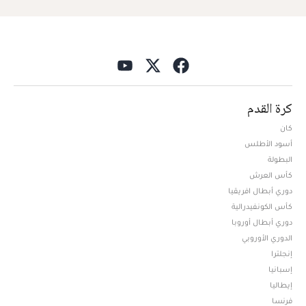
كرة القدم
كان
أسود الأطلس
البطولة
كأس العرش
دوري أبطال افريقيا
كأس الكونفيدرالية
دوري أبطال أوروبا
الدوري الأوروبي
إنجلترا
إسبانيا
إيطاليا
فرنسا