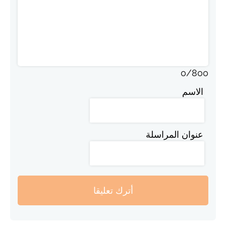
0
/
800
الاسم
عنوان المراسلة
أترك تعليقا