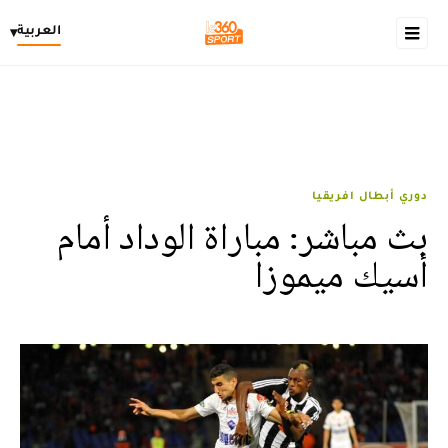
العربية
▾
دوري أبطال افريقيا
بث مباشر: مباراة الوداد أمام
أسيك ميموزا