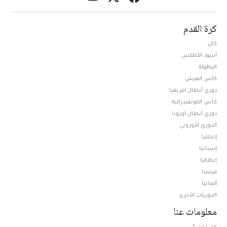
كرة القدم
كان
أسود الأطلس
البطولة
كأس العرش
دوري أبطال افريقيا
كأس الكونفيدرالية
دوري أبطال أوروبا
الدوري الأوروبي
إنجلترا
إسبانيا
إيطاليا
فرنسا
ألمانيا
الدوريات الأخرى
معلومات عنا
من نحن ؟