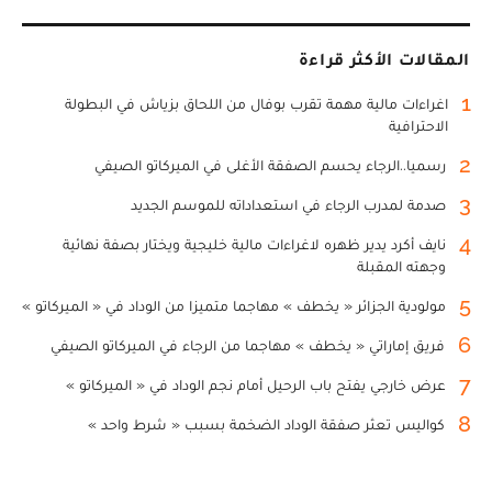
المقالات الأكثر قراءة
1
اغراءات مالية مهمة تقرب بوفال من اللحاق بزياش في البطولة
الاحترافية
2
رسميا..الرجاء يحسم الصفقة الأغلى في الميركاتو الصيفي
3
صدمة لمدرب الرجاء في استعداداته للموسم الجديد
4
نايف أكرد يدير ظهره لاغراءات مالية خليجية ويختار بصفة نهائية
وجهته المقبلة
5
مولودية الجزائر « يخطف » مهاجما متميزا من الوداد في « الميركاتو »
6
فريق إماراتي « يخطف » مهاجما من الرجاء في الميركاتو الصيفي
7
عرض خارجي يفتح باب الرحيل أمام نجم الوداد في « الميركاتو »
8
كواليس تعثر صفقة الوداد الضخمة بسبب « شرط واحد »