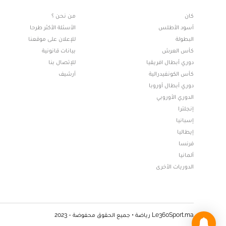
كان
من نحن ؟
أسود الأطلس
الأسئلة الأكثر طرحا
البطولة
للإعلان على موقعنا
كأس العرش
بيانات قانونية
دوري أبطال افريقيا
للإتصال بنا
كأس الكونفيدرالية
أرشيف
دوري أبطال أوروبا
الدوري الأوروبي
إنجلترا
إسبانيا
إيطاليا
فرنسا
ألمانيا
الدوريات الأخرى
Le360Sport.ma رياضة • جميع الحقوق محفوضة - 2023