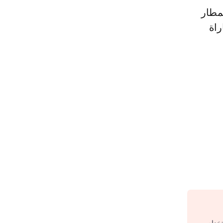
مطار
راة
تخدام