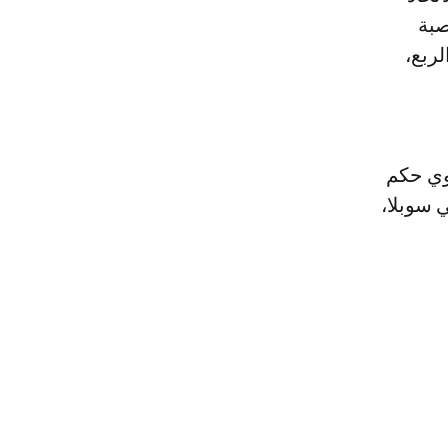
صبة
لربع،
وي حكم
سوبلا،