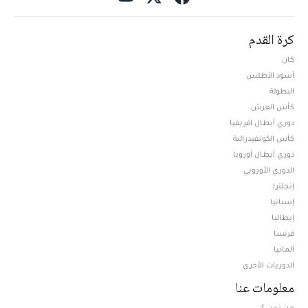
كرة القدم
كان
أسود الأطلس
البطولة
كأس العرش
دوري أبطال افريقيا
كأس الكونفيدرالية
دوري أبطال أوروبا
الدوري الأوروبي
إنجلترا
إسبانيا
إيطاليا
فرنسا
ألمانيا
الدوريات الأخرى
معلومات عنا
من نحن ؟