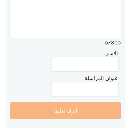
0
/
800
الاسم
عنوان المراسلة
أترك تعليقا