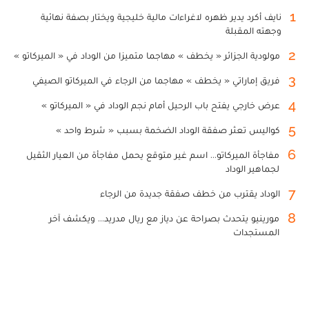
1
نايف أكرد يدير ظهره لاغراءات مالية خليجية ويختار بصفة نهائية
وجهته المقبلة
2
مولودية الجزائر « يخطف » مهاجما متميزا من الوداد في « الميركاتو »
3
فريق إماراتي « يخطف » مهاجما من الرجاء في الميركاتو الصيفي
4
عرض خارجي يفتح باب الرحيل أمام نجم الوداد في « الميركاتو »
5
كواليس تعثر صفقة الوداد الضخمة بسبب « شرط واحد »
6
مفاجأة الميركاتو... اسم غير متوقع يحمل مفاجأة من العيار الثقيل
لجماهير الوداد
7
الوداد يقترب من خطف صفقة جديدة من الرجاء
8
مورينيو يتحدث بصراحة عن دياز مع ريال مدريد... ويكشف آخر
المستجدات