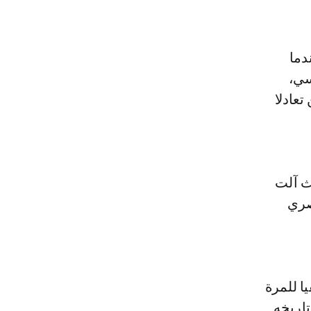
تاريخهما بدوري الأبطال سنة 2011، عندما
سي،
باراة الذهاب 3-3، في حين تعادلا
وعات، حيث آلت
صري
ا للمرة