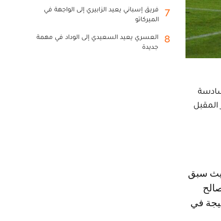
فريق إسباني يعيد الزابيري إلى الواجهة في
7
الميركاتو
العسري يعيد السعيدي إلى الوداد في مهمة
8
جديدة
لسادسة
اب نهائي دوري أبطال افريقيا، بينما تقام مباراة الإياب يوم 4 نونبر المقبل
صالح
يجة في