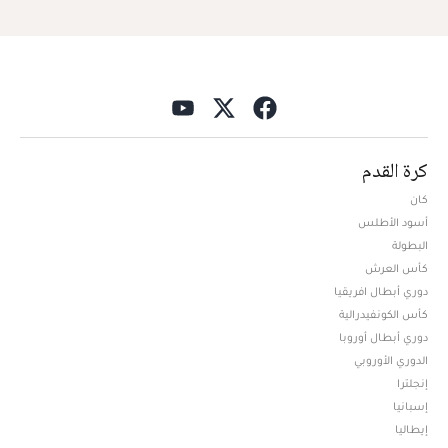
كرة القدم
كان
أسود الأطلس
البطولة
كأس العرش
دوري أبطال افريقيا
كأس الكونفيدرالية
دوري أبطال أوروبا
الدوري الأوروبي
إنجلترا
إسبانيا
إيطاليا