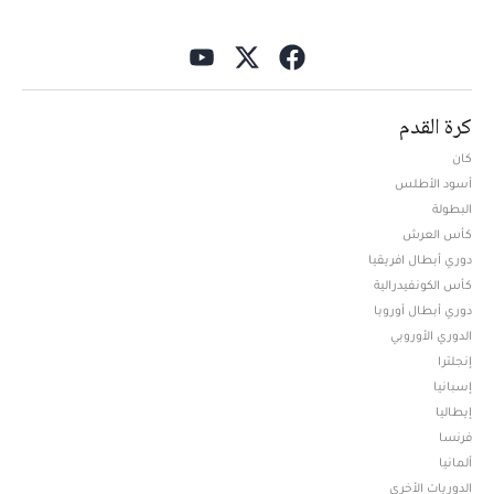
كرة القدم
كان
أسود الأطلس
البطولة
كأس العرش
دوري أبطال افريقيا
كأس الكونفيدرالية
دوري أبطال أوروبا
الدوري الأوروبي
إنجلترا
إسبانيا
إيطاليا
فرنسا
ألمانيا
الدوريات الأخرى