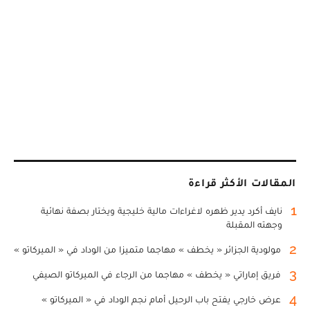
المقالات الأكثر قراءة
1
نايف أكرد يدير ظهره لاغراءات مالية خليجية ويختار بصفة نهائية
وجهته المقبلة
2
مولودية الجزائر « يخطف » مهاجما متميزا من الوداد في « الميركاتو »
3
فريق إماراتي « يخطف » مهاجما من الرجاء في الميركاتو الصيفي
4
عرض خارجي يفتح باب الرحيل أمام نجم الوداد في « الميركاتو »