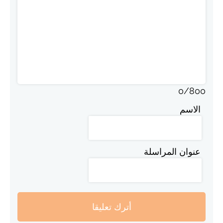
0
/
800
الاسم
عنوان المراسلة
أترك تعليقا