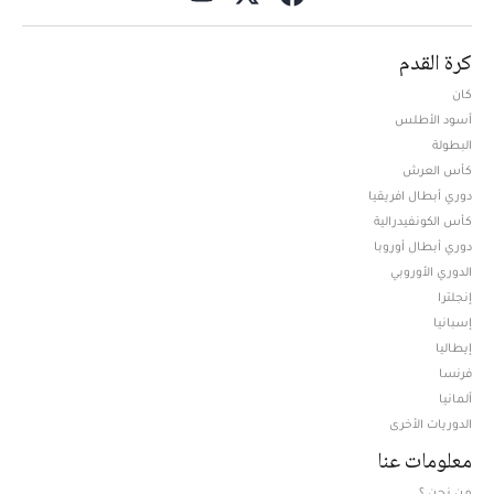
كرة القدم
كان
أسود الأطلس
البطولة
كأس العرش
دوري أبطال افريقيا
كأس الكونفيدرالية
دوري أبطال أوروبا
الدوري الأوروبي
إنجلترا
إسبانيا
إيطاليا
فرنسا
ألمانيا
الدوريات الأخرى
معلومات عنا
من نحن ؟