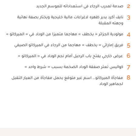
2
صدمة لمدرب الرجاء في استعداداته للموسم الجديد
3
نايف أكرد يدير ظهره لاغراءات مالية خليجية ويختار بصفة نهائية
وجهته المقبلة
4
مولودية الجزائر « يخطف » مهاجما متميزا من الوداد في « الميركاتو »
5
فريق إماراتي « يخطف » مهاجما من الرجاء في الميركاتو الصيفي
6
عرض خارجي يفتح باب الرحيل أمام نجم الوداد في « الميركاتو »
7
كواليس تعثر صفقة الوداد الضخمة بسبب « شرط واحد »
8
مفاجأة الميركاتو... اسم غير متوقع يحمل مفاجأة من العيار الثقيل
لجماهير الوداد