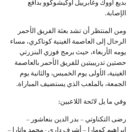
بديع أووك وغابرييل اوكيشوكوو بدافع
الإصابة.
ومن المنتظر أن تشد بعثة الفريق الأحمر
الرحال إلى العاصمة الغينية كوناكري، مساء
يومه الأربعاء، حيث برمج فوزي البنزرتي
حصتين تدريبيتين للفريق الأحمر بالعاصمة
الغينية، الأولى يوم الخميس، والثانية يوم
الجمعة، بالملعب الذي يستضيف المباراة.
وفي ما يل لائحة اللاعبين:
رضى التكناوتي – بدر الدين بنعاشور –
إبراهيم كومارا – أشرف داري - محمد واتارا –