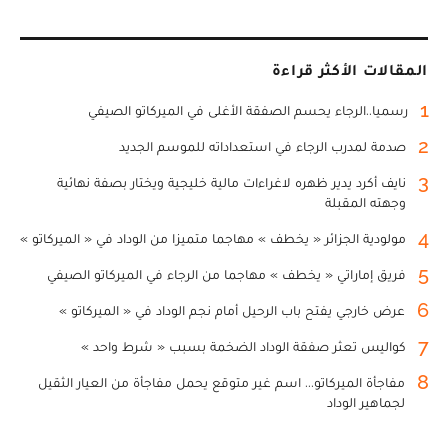
المقالات الأكثر قراءة
1
رسميا..الرجاء يحسم الصفقة الأغلى في الميركاتو الصيفي
2
صدمة لمدرب الرجاء في استعداداته للموسم الجديد
3
نايف أكرد يدير ظهره لاغراءات مالية خليجية ويختار بصفة نهائية
وجهته المقبلة
4
مولودية الجزائر « يخطف » مهاجما متميزا من الوداد في « الميركاتو »
5
فريق إماراتي « يخطف » مهاجما من الرجاء في الميركاتو الصيفي
6
عرض خارجي يفتح باب الرحيل أمام نجم الوداد في « الميركاتو »
7
كواليس تعثر صفقة الوداد الضخمة بسبب « شرط واحد »
8
مفاجأة الميركاتو... اسم غير متوقع يحمل مفاجأة من العيار الثقيل
لجماهير الوداد