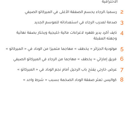
الاحترافية
2
رسميا..الرجاء يحسم الصفقة الأغلى في الميركاتو الصيفي
3
صدمة لمدرب الرجاء في استعداداته للموسم الجديد
4
نايف أكرد يدير ظهره لاغراءات مالية خليجية ويختار بصفة نهائية
وجهته المقبلة
5
مولودية الجزائر « يخطف » مهاجما متميزا من الوداد في « الميركاتو »
6
فريق إماراتي « يخطف » مهاجما من الرجاء في الميركاتو الصيفي
7
عرض خارجي يفتح باب الرحيل أمام نجم الوداد في « الميركاتو »
8
كواليس تعثر صفقة الوداد الضخمة بسبب « شرط واحد »