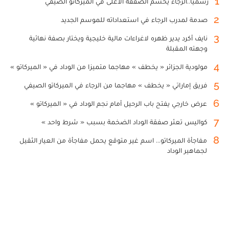
1
رسميا..الرجاء يحسم الصفقة الأغلى في الميركاتو الصيفي
2
صدمة لمدرب الرجاء في استعداداته للموسم الجديد
3
نايف أكرد يدير ظهره لاغراءات مالية خليجية ويختار بصفة نهائية
وجهته المقبلة
4
مولودية الجزائر « يخطف » مهاجما متميزا من الوداد في « الميركاتو »
5
فريق إماراتي « يخطف » مهاجما من الرجاء في الميركاتو الصيفي
6
عرض خارجي يفتح باب الرحيل أمام نجم الوداد في « الميركاتو »
7
كواليس تعثر صفقة الوداد الضخمة بسبب « شرط واحد »
8
مفاجأة الميركاتو... اسم غير متوقع يحمل مفاجأة من العيار الثقيل
لجماهير الوداد