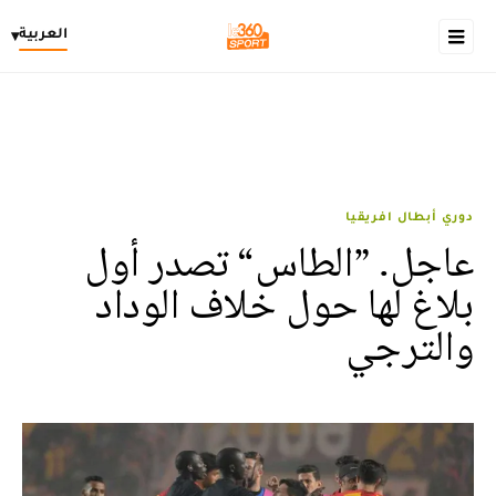
العربية
▾
دوري أبطال افريقيا
عاجل. ”الطاس“ تصدر أول
بلاغ لها حول خلاف الوداد
والترجي