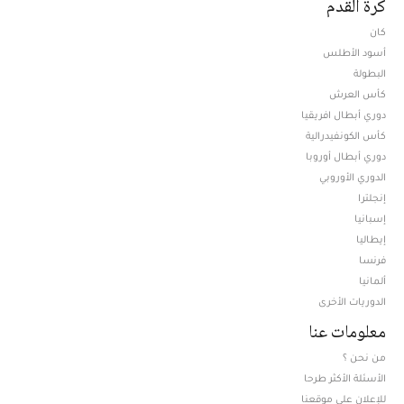
كرة القدم
كان
أسود الأطلس
البطولة
كأس العرش
دوري أبطال افريقيا
كأس الكونفيدرالية
دوري أبطال أوروبا
الدوري الأوروبي
إنجلترا
إسبانيا
إيطاليا
فرنسا
ألمانيا
الدوريات الأخرى
معلومات عنا
من نحن ؟
الأسئلة الأكثر طرحا
للإعلان على موقعنا