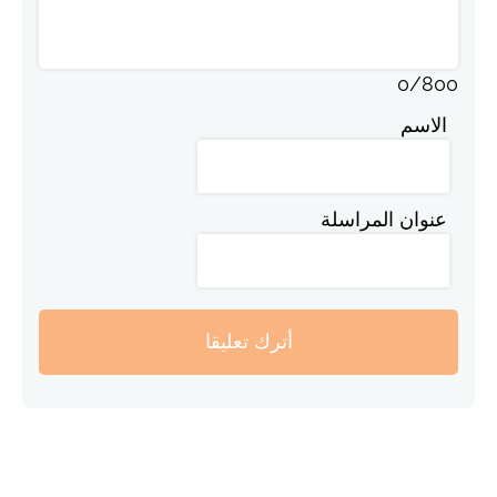
0
/
800
الاسم
عنوان المراسلة
أترك تعليقا