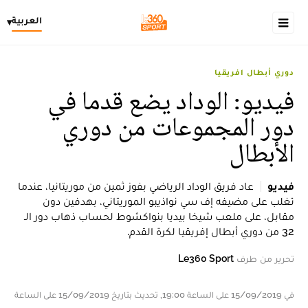
العربية
▾
دوري أبطال افريقيا
فيديو: الوداد يضع قدما في
دور المجموعات من دوري
الأبطال
فيديو
عاد فريق الوداد الرياضي بفوز ثمين من موريتانيا، عندما
تغلب على مضيفه إف سي نواذيبو الموريتاني، بهدفين دون
مقابل، على ملعب شيخا بيديا بنواكشوط لحساب ذهاب دور الـ
32 من دوري أبطال إفريقيا لكرة القدم.
تحرير من طرف
Le360 Sport
في 15/09/2019 على الساعة 19:00, تحديث بتاريخ 15/09/2019 على الساعة