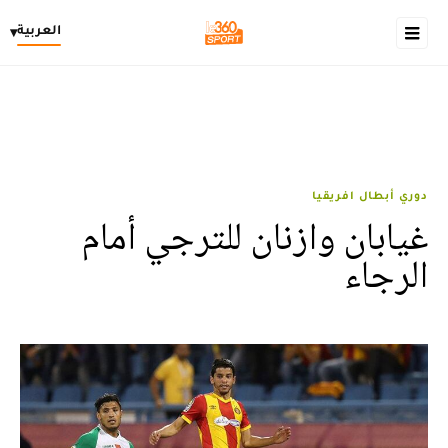
العربية
▾
دوري أبطال افريقيا
غيابان وازنان للترجي أمام
الرجاء