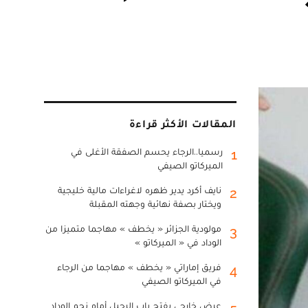
المقالات الأكثر قراءة
رسميا..الرجاء يحسم الصفقة الأغلى في
1
الميركاتو الصيفي
نايف أكرد يدير ظهره لاغراءات مالية خليجية
2
ويختار بصفة نهائية وجهته المقبلة
مولودية الجزائر « يخطف » مهاجما متميزا من
3
الوداد في « الميركاتو »
فريق إماراتي « يخطف » مهاجما من الرجاء
4
في الميركاتو الصيفي
عرض خارجي يفتح باب الرحيل أمام نجم الوداد