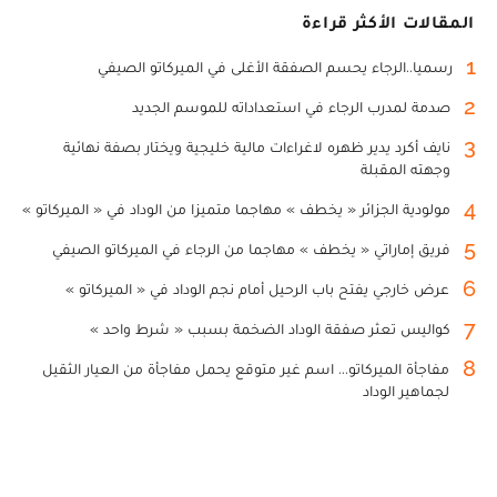
المقالات الأكثر قراءة
1
رسميا..الرجاء يحسم الصفقة الأغلى في الميركاتو الصيفي
2
صدمة لمدرب الرجاء في استعداداته للموسم الجديد
3
نايف أكرد يدير ظهره لاغراءات مالية خليجية ويختار بصفة نهائية
وجهته المقبلة
4
مولودية الجزائر « يخطف » مهاجما متميزا من الوداد في « الميركاتو »
5
فريق إماراتي « يخطف » مهاجما من الرجاء في الميركاتو الصيفي
6
عرض خارجي يفتح باب الرحيل أمام نجم الوداد في « الميركاتو »
7
كواليس تعثر صفقة الوداد الضخمة بسبب « شرط واحد »
8
مفاجأة الميركاتو... اسم غير متوقع يحمل مفاجأة من العيار الثقيل
لجماهير الوداد