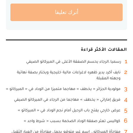
أترك تعليقا
المقالات الأكثر قراءة
1
رسميا..الرجاء يحسم الصفقة الأغلى في الميركاتو الصيفي
2
نايف أكرد يدير ظهره لاغراءات مالية خليجية ويختار بصفة نهائية
وجهته المقبلة
3
مولودية الجزائر « يخطف » مهاجما متميزا من الوداد في « الميركاتو »
4
فريق إماراتي « يخطف » مهاجما من الرجاء في الميركاتو الصيفي
5
عرض خارجي يفتح باب الرحيل أمام نجم الوداد في « الميركاتو »
6
كواليس تعثر صفقة الوداد الضخمة بسبب « شرط واحد »
7
مفاجأة الميركاتو... اسم غير متوقع يحمل مفاجأة من العيار الثقيل