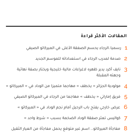
المقالات الأكثر قراءة
1
رسميا..الرجاء يحسم الصفقة الأغلى في الميركاتو الصيفي
2
صدمة لمدرب الرجاء في استعداداته للموسم الجديد
3
نايف أكرد يدير ظهره لاغراءات مالية خليجية ويختار بصفة نهائية
وجهته المقبلة
4
مولودية الجزائر « يخطف » مهاجما متميزا من الوداد في « الميركاتو »
5
فريق إماراتي « يخطف » مهاجما من الرجاء في الميركاتو الصيفي
6
عرض خارجي يفتح باب الرحيل أمام نجم الوداد في « الميركاتو »
7
كواليس تعثر صفقة الوداد الضخمة بسبب « شرط واحد »
8
مفاجأة الميركاتو... اسم غير متوقع يحمل مفاجأة من العيار الثقيل