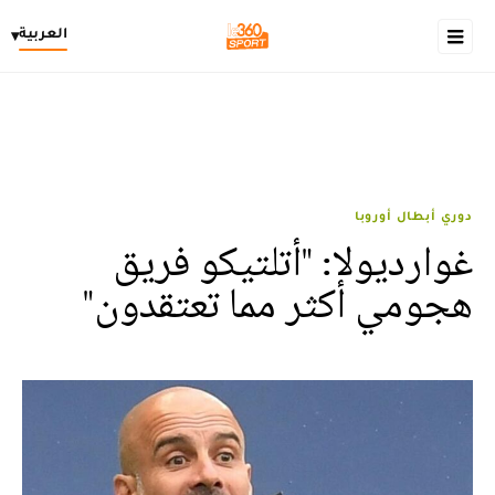
العربية
▾
دوري أبطال أوروبا
غوارديولا: "أتلتيكو فريق
هجومي أكثر مما تعتقدون"