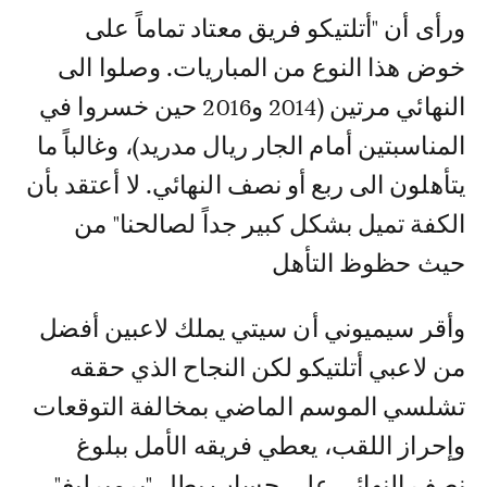
ورأى أن "أتلتيكو فريق معتاد تماماً على
خوض هذا النوع من المباريات. وصلوا الى
النهائي مرتين (2014 و2016 حين خسروا في
المناسبتين أمام الجار ريال مدريد)، وغالباً ما
يتأهلون الى ربع أو نصف النهائي. لا أعتقد بأن
الكفة تميل بشكل كبير جداً لصالحنا" من
حيث حظوظ التأهل
وأقر سيميوني أن سيتي يملك لاعبين أفضل
من لاعبي أتلتيكو لكن النجاح الذي حققه
تشلسي الموسم الماضي بمخالفة التوقعات
وإحراز اللقب، يعطي فريقه الأمل ببلوغ
نصف النهائي على حساب بطل "برميرليغ".