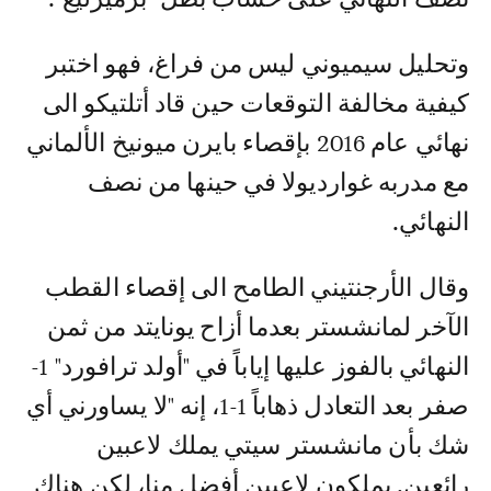
وتحليل سيميوني ليس من فراغ، فهو اختبر
كيفية مخالفة التوقعات حين قاد أتلتيكو الى
نهائي عام 2016 بإقصاء بايرن ميونيخ الألماني
مع مدربه غوارديولا في حينها من نصف
النهائي.
وقال الأرجنتيني الطامح الى إقصاء القطب
الآخر لمانشستر بعدما أزاح يونايتد من ثمن
النهائي بالفوز عليها إياباً في "أولد ترافورد" 1-
صفر بعد التعادل ذهاباً 1-1، إنه "لا يساورني أي
شك بأن مانشستر سيتي يملك لاعبين
رائعين. يملكون لاعبين أفضل منا، لكن هناك