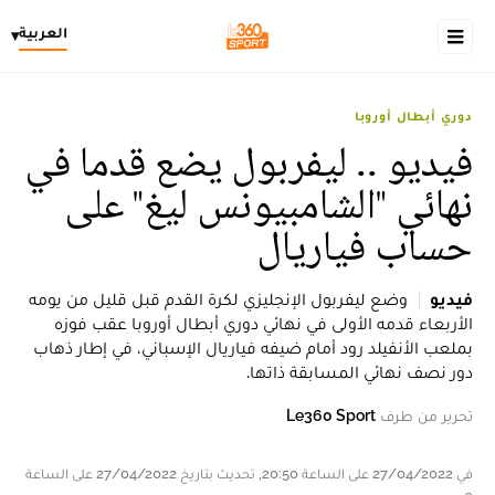
العربية
▾
دوري أبطال أوروبا
فيديو .. ليفربول يضع قدما في
نهائي "الشامبيونس ليغ" على
حساب فياريال
فيديو
وضع ليفربول الإنجليزي لكرة القدم قبل قليل من يومه
الأربعاء قدمه الأولى في نهائي دوري أبطال أوروبا عقب فوزه
بملعب الأنفيلد رود أمام ضيفه فياريال الإسباني، في إطار ذهاب
دور نصف نهائي المسابقة ذاتها.
تحرير من طرف
Le360 Sport
في 27/04/2022 على الساعة 20:50, تحديث بتاريخ 27/04/2022 على الساعة