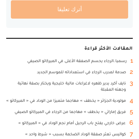
أترك تعليقا
المقالات الأكثر قراءة
1
رسميا..الرجاء يحسم الصفقة الأغلى في الميركاتو الصيفي
2
صدمة لمدرب الرجاء في استعداداته للموسم الجديد
3
نايف أكرد يدير ظهره لاغراءات مالية خليجية ويختار بصفة نهائية
وجهته المقبلة
4
مولودية الجزائر « يخطف » مهاجما متميزا من الوداد في « الميركاتو »
5
فريق إماراتي « يخطف » مهاجما من الرجاء في الميركاتو الصيفي
6
عرض خارجي يفتح باب الرحيل أمام نجم الوداد في « الميركاتو »
7
كواليس تعثر صفقة الوداد الضخمة بسبب « شرط واحد »