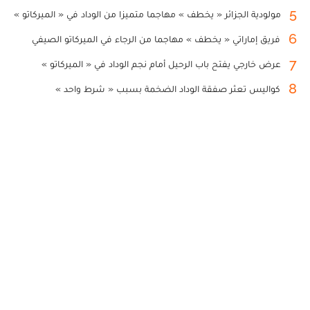
5
مولودية الجزائر « يخطف » مهاجما متميزا من الوداد في « الميركاتو »
6
فريق إماراتي « يخطف » مهاجما من الرجاء في الميركاتو الصيفي
7
عرض خارجي يفتح باب الرحيل أمام نجم الوداد في « الميركاتو »
8
كواليس تعثر صفقة الوداد الضخمة بسبب « شرط واحد »