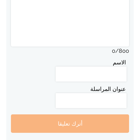
0
/
800
الاسم
عنوان المراسلة
أترك تعليقا