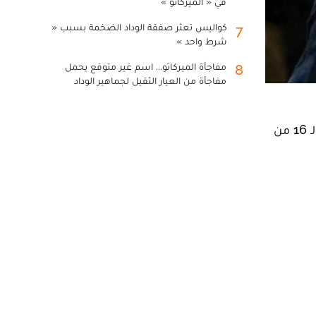
في « الميركاتو »
كواليس تعثر صفقة الوداد الضخمة بسبب «
7
شرط واحد »
مفاجأة الميركاتو... اسم غير متوقع يحمل
8
مفاجأة من العيار الثقيل لجماهير الوداد
يواجه فريق باريس سان جيرمان الفرنسي لكرة القدم، اليوم الثلاثاء، أمام نادي بايرن ميونخ الألماني، برسم مباريات الدور الـ 16 من