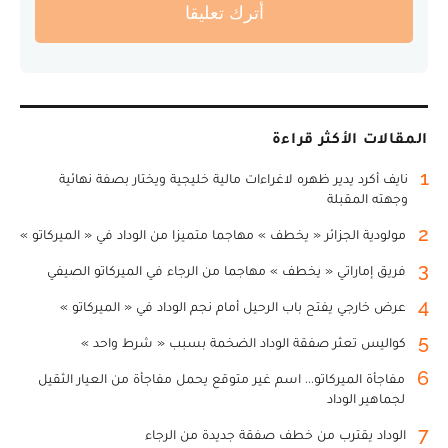
أترك تعليقا
المقالات الأكثر قراءة
1
نايف أكرد يدير ظهره لاغراءات مالية خليجية ويختار بصفة نهائية
وجهته المقبلة
2
مولودية الجزائر « يخطف » مهاجما متميزا من الوداد في « الميركاتو »
3
فريق إماراتي « يخطف » مهاجما من الرجاء في الميركاتو الصيفي
4
عرض خارجي يفتح باب الرحيل أمام نجم الوداد في « الميركاتو »
5
كواليس تعثر صفقة الوداد الضخمة بسبب « شرط واحد »
6
مفاجأة الميركاتو... اسم غير متوقع يحمل مفاجأة من العيار الثقيل
لجماهير الوداد
7
الوداد يقترب من خطف صفقة جديدة من الرجاء