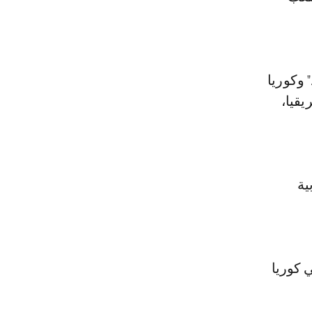
وكوريا
قيا،
ية
 كوريا