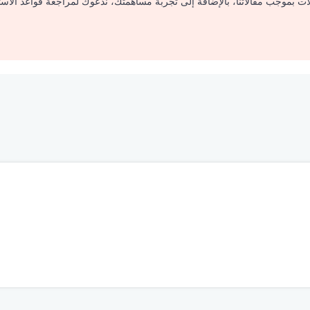
لات بموجب مقالاتنا، بالإضافة إلى تجربة مساهمتك، ندعوك لمراجعة قواعد الاس