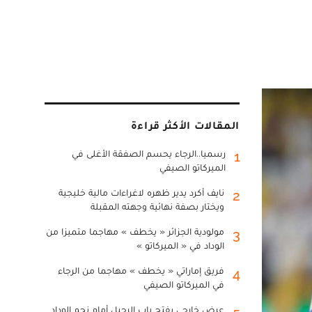
المقالات الأكثر قراءة
رسميا..الرجاء يحسم الصفقة الأغلى في
1
الميركاتو الصيفي
نايف أكرد يدير ظهره لاغراءات مالية خليجية
2
ويختار بصفة نهائية وجهته المقبلة
مولودية الجزائر « يخطف » مهاجما متميزا من
3
الوداد في « الميركاتو »
فريق إماراتي « يخطف » مهاجما من الرجاء
4
في الميركاتو الصيفي
عرض خارجي يفتح باب الرحيل أمام نجم الوداد