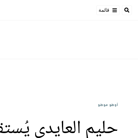
قائمة
أوطو موطو
حليم العايدي يُس