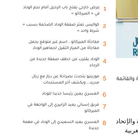
عرض خارجي يفتح باب الرحيل أمام نجم الوداد
1
في « الميركاتو »
كواليس تعثر صفقة الوداد الضخمة بسبب «
2
شرط واحد »
مفاجأة الميركاتو... اسم غير متوقع يحمل
3
مفاجأة من العيار الثقيل لجماهير الوداد
الوداد يقترب من خطف صفقة جديدة من
4
الرجاء
مورينيو يتحدث بصراحة عن دياز مع ريال
5
 والقائمة
مدريد... ويكشف آخر المستجدات
العسري يعين رئيسا جديدا للوداد
6
فريق إسباني يعيد الزابيري إلى الواجهة في
7
الميركاتو
العسري يعيد السعيدي إلى الوداد في مهمة
8
جديدة
ربية