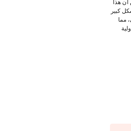
أن هذا
كل كبير
، مما
لية