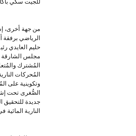
للجيت سكي بأكاد
من جهة أخرى، إ
الرياضي برفقة أ
حليم العايدي رئي
مجلس الشارقة ال
المُشترك والمُتع
المُحركات الناري
وتكوينية على الم
الصُّغرى تحت إشرا
جديدة للتحقيق ال
النارية المائية في