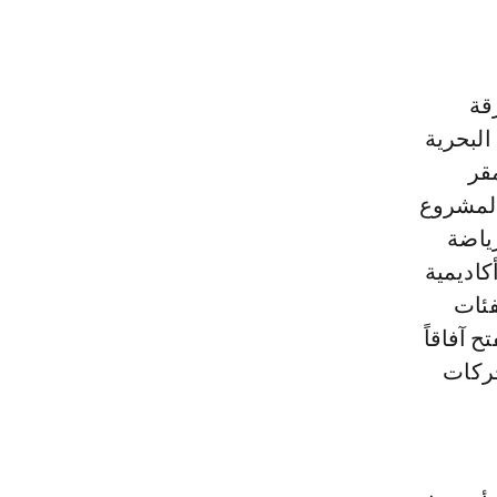
قة
البحرية
مقر
المشروع
رياضة
كاديمية
فئات
 آفاقاً
حركات