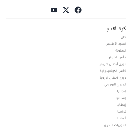
كرة القدم
كان
أسود الأطلس
البطولة
كأس العرش
دوري أبطال افريقيا
كأس الكونفيدرالية
دوري أبطال أوروبا
الدوري الأوروبي
إنجلترا
إسبانيا
إيطاليا
فرنسا
ألمانيا
الدوريات الأخرى