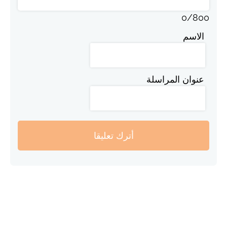
0
/
800
الاسم
عنوان المراسلة
أترك تعليقا